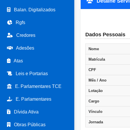
Detalhe Servi
Balan. Digitalizados
Rgfs
Dados Pessoais
Credores
Adesões
Nome
Matrícula
Atas
CPF
Leis e Portarias
Mês / Ano
E. Parlamentares TCE
Lotação
E. Parlamentares
Cargo
Dívida Ativa
Vínculo
Jornada
Obras Públicas