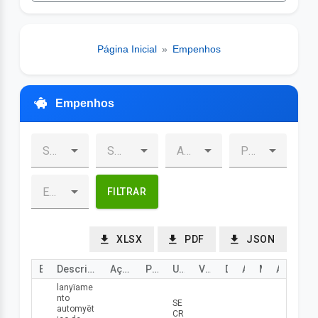
Página Inicial
»
Empenhos
Empenhos
FILTRAR
XLSX
PDF
JSON
Empenho
Descrição
Ação
Programa
Uni. Orçamentária
Valor
Data
Ano
Mês
Ação
lanуїame
nto
SE
automуёt
CR