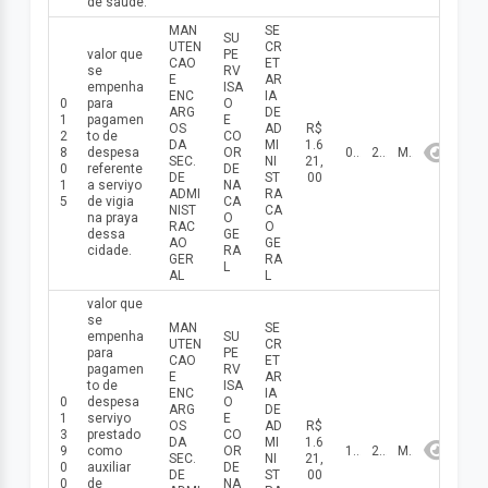
de saude.
MAN
SE
SU
UTEN
CR
valor que
PE
CAO
ET
se
RV
E
AR
empenha
ISA
ENC
IA
0
para
O
ARG
DE
1
pagamen
E
OS
AD
R$
2
to de
CO
DA
MI
1.6
8
despesa
OR
08/05/2026
2026
Maio
SEC.
NI
21,
0
referente
DE
DE
ST
00
1
a serviуo
NA
ADMI
RA
5
de vigia
CA
NIST
CA
na praуa
O
RAC
O
dessa
GE
AO
GE
cidade.
RA
GER
RA
L
AL
L
valor que
se
MAN
SE
empenha
SU
UTEN
CR
para
PE
CAO
ET
pagamen
RV
E
AR
to de
ISA
ENC
IA
0
despesa
O
ARG
DE
1
serviуo
E
OS
AD
R$
3
prestado
CO
DA
MI
1.6
9
como
OR
19/05/2026
2026
Maio
SEC.
NI
21,
0
auxiliar
DE
DE
ST
00
0
de
NA