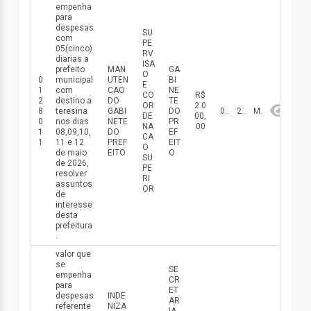
empenha
para
despesas
SU
com
PE
05(cinco)
RV
diarias a
ISA
prefeito
MAN
GA
O
0
municipal
UTEN
BI
E
1
com
CAO
NE
CO
R$
2
destino a
DO
TE
OR
2.0
8
teresina
GABI
DO
08/05/2026
2026
Maio
DE
00,
0
nos dias
NETE
PR
NA
00
1
08,09,10,
DO
EF
CA
1
11 e 12
PREF
EIT
O
de maio
EITO
O
SU
de 2026,
PE
resolver
RI
assuntos
OR
de
interesse
desta
prefeitura
.
valor que
se
SE
empenha
CR
para
ET
despesas
INDE
AR
referente
NIZA