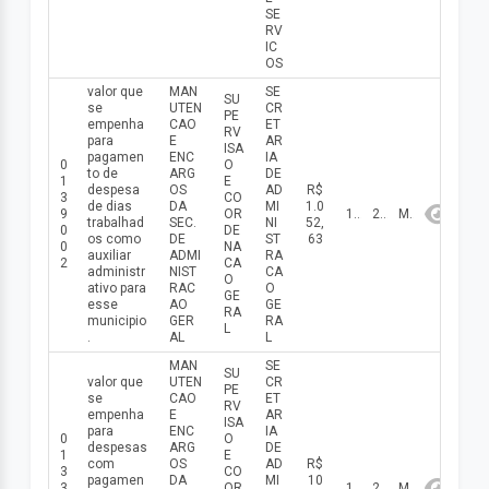
SE
RV
IC
OS
valor que
MAN
SE
SU
se
UTEN
CR
PE
empenha
CAO
ET
RV
para
E
AR
ISA
pagamen
ENC
IA
0
O
to de
ARG
DE
1
E
despesa
OS
AD
R$
3
CO
de dias
DA
MI
1.0
9
OR
19/05/2026
2026
Maio
trabalhad
SEC.
NI
52,
0
DE
os como
DE
ST
63
0
NA
auxiliar
ADMI
RA
2
CA
administr
NIST
CA
O
ativo para
RAC
O
GE
esse
AO
GE
RA
municipio
GER
RA
L
.
AL
L
MAN
SE
SU
valor que
UTEN
CR
PE
se
CAO
ET
RV
empenha
E
AR
ISA
para
ENC
IA
0
O
despesas
ARG
DE
1
E
com
OS
AD
R$
3
CO
pagamen
DA
MI
10
3
OR
13/05/2026
2026
Maio