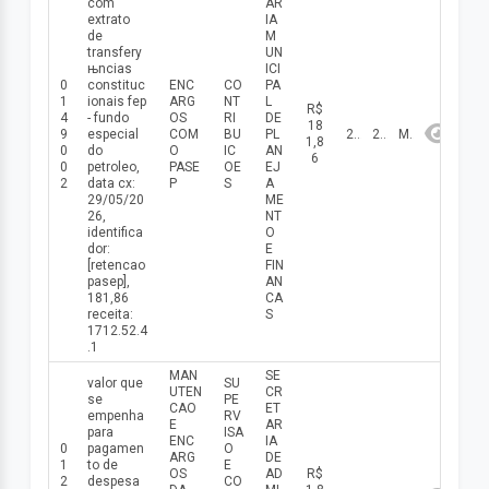
com
AR
extrato
IA
de
M
transferу
UN
њncias
ICI
0
constituc
ENC
CO
PA
1
ionais fep
ARG
NT
L
R$
4
- fundo
OS
RI
DE
18
9
especial
COM
BU
PL
29/05/2026
2026
Maio
1,8
0
do
O
IC
AN
6
0
petroleo,
PASE
OE
EJ
2
data cx:
P
S
A
29/05/20
ME
26,
NT
identifica
O
dor:
E
[retencao
FIN
pasep],
AN
181,86
CA
receita:
S
1712.52.4
.1
MAN
SE
valor que
SU
UTEN
CR
se
PE
CAO
ET
empenha
RV
E
AR
para
ISA
ENC
IA
0
pagamen
O
ARG
DE
1
to de
E
OS
AD
R$
2
despesa
CO