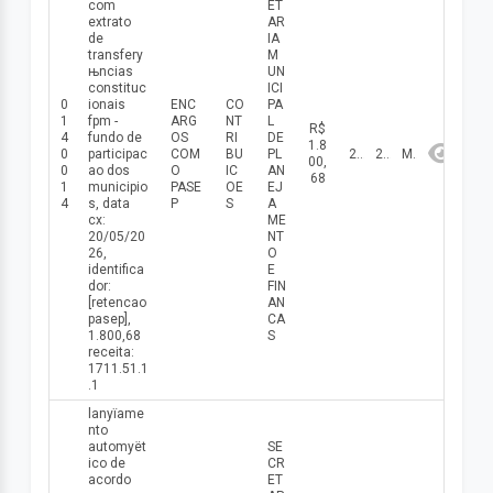
com
ET
extrato
AR
de
IA
transferу
M
њncias
UN
constituc
ICI
0
ionais
ENC
CO
PA
1
fpm -
ARG
NT
L
R$
4
fundo de
OS
RI
DE
1.8
0
participac
COM
BU
PL
20/05/2026
2026
Maio
00,
0
ao dos
O
IC
AN
68
1
municipio
PASE
OE
EJ
4
s, data
P
S
A
cx:
ME
20/05/20
NT
26,
O
identifica
E
dor:
FIN
[retencao
AN
pasep],
CA
1.800,68
S
receita:
1711.51.1
.1
lanуїame
nto
automуёt
SE
ico de
CR
acordo
ET