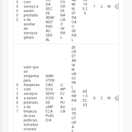
OS
AD
R$
3
com
CO
DA
MI
10
5
serviуo a
OR
15/05/2026
2026
Maio
SEC.
NI
5,2
0
serem
DE
DE
ST
6
0
prestado
NA
ADMI
RA
2
s de
CA
NIST
CA
auxiliar
O
RAC
O
de
GE
AO
GE
serviуos
RA
GER
RA
gerais .
L
AL
L
SE
CR
ET
AR
IA
valor que
M
se
UN
empenha
MAN
ICI
para
UTEN
PA
0
despesas
CAO
LI
L
1
com
DOS
MP
DE
R$
2
serviуos
SERV
EZ
INF
1.0
8
a serem
ICOS
A
08/05/2026
2026
Maio
RA
52,
0
prestado
DE
PU
-
63
1
s de
LIMP
BLI
ES
7
limpeza
EZA
CA
TR
de vias
PUBL
UT
publicas,
ICA
UR
estradas
A
vicinais.
E