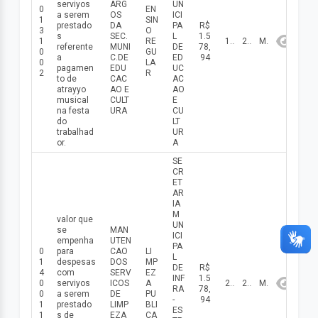
serviуos
ARG
UN
0
EN
a serem
OS
ICI
1
SIN
prestado
DA
PA
R$
3
O
s
SEC.
L
1.5
1
RE
11/05/2026
2026
Maio
referente
MUNI
DE
78,
0
GU
a
C.DE
ED
94
0
LA
pagamen
EDU
UC
2
R
to de
CAC
AC
atraууo
AO E
AO
musical
CULT
E
na festa
URA
CU
do
LT
trabalhad
UR
or.
A
SE
CR
ET
AR
IA
M
valor que
UN
se
MAN
ICI
empenha
UTEN
PA
0
para
CAO
LI
L
1
despesas
DOS
MP
DE
R$
4
com
SERV
EZ
INF
1.5
0
serviуos
ICOS
A
20/05/2026
2026
Maio
RA
78,
0
a serem
DE
PU
-
94
1
prestado
LIMP
BLI
ES
1
s de
EZA
CA