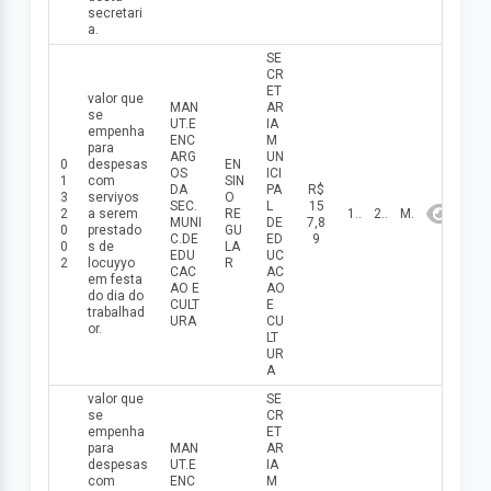
secretari
a.
SE
CR
ET
valor que
MAN
AR
se
UT.E
IA
empenha
ENC
M
para
ARG
UN
0
despesas
EN
OS
ICI
1
com
SIN
DA
PA
R$
3
serviуos
O
SEC.
L
15
2
a serem
RE
12/05/2026
2026
Maio
MUNI
DE
7,8
0
prestado
GU
C.DE
ED
9
0
s de
LA
EDU
UC
2
locuууo
R
CAC
AC
em festa
AO E
AO
do dia do
CULT
E
trabalhad
URA
CU
or.
LT
UR
A
valor que
SE
se
CR
empenha
ET
para
MAN
AR
despesas
UT.E
IA
com
ENC
M