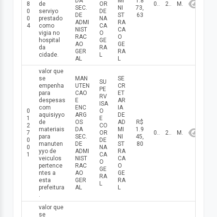
DA
MI
1.8
8
de
OR
08/05/2026
2026
Maio
SEC.
NI
73,
0
serviуo
DE
DE
ST
63
0
prestado
NA
ADMI
RA
4
como
CA
NIST
CA
vigia no
O
RAC
O
hospital
GE
AO
GE
da
RA
GER
RA
cidade.
L
AL
L
valor que
se
MAN
SE
SU
empenha
UTEN
CR
PE
para
CAO
ET
RV
despesas
E
AR
ISA
com
ENC
IA
0
O
aquisiууo
ARG
DE
1
E
de
OS
AD
R$
2
CO
materiais
DA
MI
1.9
7
OR
07/05/2026
2026
Maio
para
SEC.
NI
45,
0
DE
manuten
DE
ST
80
0
NA
ууo de
ADMI
RA
1
CA
veiculos
NIST
CA
O
pertence
RAC
O
GE
ntes a
AO
GE
RA
esta
GER
RA
L
prefeitura
AL
L
.
valor que
se