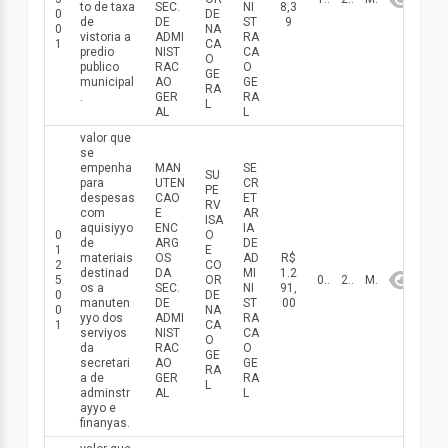
to de taxa
SEC.
NI
8,3
0
DE
de
DE
ST
9
0
NA
vistoria a
ADMI
RA
1
CA
predio
NIST
CA
O
publico
RAC
O
GE
municipal
AO
GE
RA
.
GER
RA
L
AL
L
valor que
se
empenha
MAN
SE
SU
para
UTEN
CR
PE
despesas
CAO
ET
RV
com
E
AR
ISA
aquisiууo
ENC
IA
0
O
de
ARG
DE
1
E
materiais
OS
AD
R$
2
CO
destinad
DA
MI
1.2
5
OR
05/05/2026
2026
Maio
os a
SEC.
NI
91,
0
DE
manuten
DE
ST
00
0
NA
ууo dos
ADMI
RA
1
CA
serviуos
NIST
CA
O
da
RAC
O
GE
secretari
AO
GE
RA
a de
GER
RA
L
adminstr
AL
L
aууo e
finanуas.