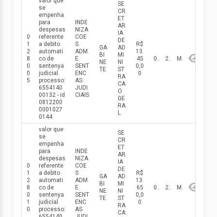
valor que
SE
se
CR
empenha
ET
para
INDE
AR
despesas
NIZA
IA
0
referente
COE
DE
1
a debito
S
R$
GA
AD
2
automati
ADM.
13.
BI
MI
8
co de
E
45
08/05/2026
2026
Maio
NE
NI
0
sentenуa
SENT
0,0
TE
ST
0
judicial.
ENC
0
RA
5
processo:
AS
CA
6554140
JUDI
O
00132 - id
CIAIS
GE
0812200
RA
0001027
L
0144
valor que
SE
se
CR
empenha
ET
para
INDE
AR
despesas
NIZA
IA
0
referente
COE
DE
1
a debito
S
R$
GA
AD
2
automati
ADM.
13.
BI
MI
8
co de
E
65
08/05/2026
2026
Maio
NE
NI
0
sentenуa
SENT
0,0
TE
ST
1
judicial.
ENC
0
RA
0
processo:
AS
CA
6554140
JUDI