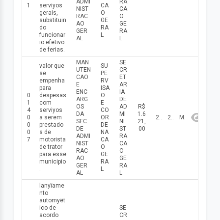
ADMI
RA
1
serviуos
CA
NIST
CA
gerais,
O
RAC
O
substituin
GE
AO
GE
do
RA
GER
RA
funcionar
L
AL
L
io efetivo
de ferias.
MAN
SE
valor que
SU
UTEN
CR
se
PE
CAO
ET
empenha
RV
E
AR
para
ISA
ENC
IA
0
despesas
O
ARG
DE
1
com
E
OS
AD
R$
4
serviуos
CO
DA
MI
1.6
0
a serem
OR
20/05/2026
2026
Maio
SEC.
NI
21,
0
prestado
DE
DE
ST
00
0
s de
NA
ADMI
RA
7
motorista
CA
NIST
CA
de trator
O
RAC
O
para esse
GE
AO
GE
municipio
RA
GER
RA
.
L
AL
L
lanуїame
nto
automуёt
ico de
SE
acordo
CR