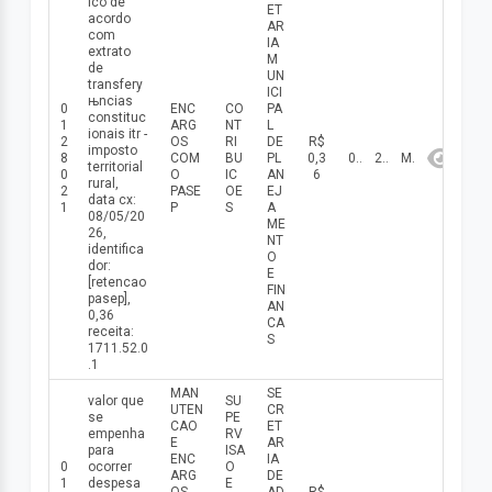
ico de
ET
acordo
AR
com
IA
extrato
M
de
UN
transferу
ICI
њncias
0
ENC
CO
PA
constituc
1
ARG
NT
L
ionais itr -
2
OS
RI
DE
R$
imposto
8
COM
BU
PL
0,3
08/05/2026
2026
Maio
territorial
0
O
IC
AN
6
rural,
2
PASE
OE
EJ
data cx:
1
P
S
A
08/05/20
ME
26,
NT
identifica
O
dor:
E
[retencao
FIN
pasep],
AN
0,36
CA
receita:
S
1711.52.0
.1
MAN
SE
valor que
SU
UTEN
CR
se
PE
CAO
ET
empenha
RV
E
AR
para
ISA
ENC
IA
0
ocorrer
O
ARG
DE
1
despesa
E