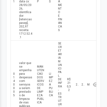
1
data cx:
P
S
A
28/05/20
ME
26,
NT
identifica
O
dor:
E
[retencao
FIN
pasep],
AN
202,97
CA
receita:
S
1712.52.4
.1
SE
CR
ET
AR
IA
M
valor que
UN
se
MAN
ICI
empenha
UTEN
PA
0
para
CAO
LI
L
1
despesas
DOS
MP
DE
R$
4
com
SERV
EZ
INF
21
0
serviуos
ICOS
A
20/05/2026
2026
Maio
RA
0,5
0
a serem
DE
PU
-
2
0
prestado
LIMP
BLI
ES
5
s de
EZA
CA
TR
limpeza
PUBL
UT
de vias
ICA
UR
publicas.