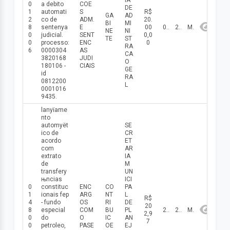
IA
0
a debito
COE
DE
1
automati
S
R$
GA
AD
2
co de
ADM.
20.
BI
MI
8
sentenуa
E
00
08/05/2026
2026
Maio
NE
NI
0
judicial.
SENT
0,0
TE
ST
0
processo:
ENC
0
RA
6
0000304
AS
CA
3820168
JUDI
O
180106 -
CIAIS
GE
id
RA
0812200
L
0001016
9435.
lanуїame
nto
automуёt
SE
ico de
CR
acordo
ET
com
AR
extrato
IA
de
M
transferу
UN
њncias
ICI
0
constituc
ENC
CO
PA
1
ionais fep
ARG
NT
L
R$
4
- fundo
OS
RI
DE
20
8
especial
COM
BU
PL
28/05/2026
2026
Maio
2,9
0
do
O
IC
AN
7
0
petroleo,
PASE
OE
EJ