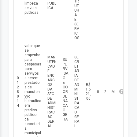
TR
limpeza
PUBL
UT
de vias
ICA
UR
publicas.
A
E
SE
RV
IC
OS
valor que
se
empenha
MAN
SE
para
SU
UTEN
CR
despesas
PE
CAO
ET
com
RV
E
AR
serviуos
ISA
ENC
IA
0
a serem
O
ARG
DE
1
prestado
E
OS
AD
R$
2
s de
CO
DA
MI
1.6
8
manuten
OR
08/05/2026
2026
Maio
SEC.
NI
21,
0
ууo
DE
DE
ST
00
1
hidraulica
NA
ADMI
RA
4
em
CA
NIST
CA
predios
O
RAC
O
publico
GE
AO
GE
da
RA
GER
RA
secretari
L
AL
L
a
municipal