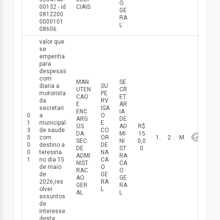
O
00132 - id
CIAIS
GE
0812200
RA
0000101
L
08606.
valor que
se
empenha
para
despesas
com
MAN
SE
diaria a
SU
UTEN
CR
motorista
PE
CAO
ET
da
RV
E
AR
secretari
ISA
ENC
IA
0
a
O
ARG
DE
1
municipal
E
OS
AD
R$
3
de saude
CO
DA
MI
15
5
com
OR
15/05/2026
2026
Maio
SEC.
NI
0,0
0
destino a
DE
DE
ST
0
0
teresina
NA
ADMI
RA
1
no dia 15
CA
NIST
CA
de maio
O
RAC
O
de
GE
AO
GE
2026,res
RA
GER
RA
olver
L
AL
L
assuntos
de
interesse
desta