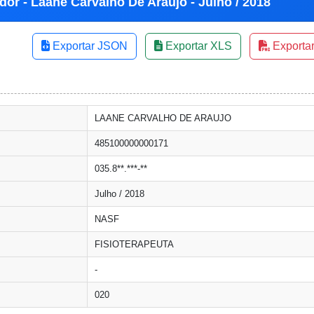
dor - Laane Carvalho De Araujo - Julho / 2018
Exportar JSON
Exportar XLS
Exporta
LAANE CARVALHO DE ARAUJO
485100000000171
035.8**.***-**
Julho / 2018
NASF
FISIOTERAPEUTA
-
020