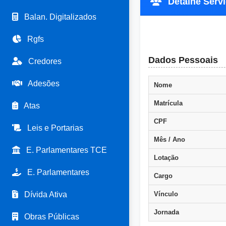
Detalhe Servi
Balan. Digitalizados
Rgfs
Dados Pessoais
Credores
Adesões
Nome
Matrícula
Atas
CPF
Leis e Portarias
Mês / Ano
E. Parlamentares TCE
Lotação
E. Parlamentares
Cargo
Dívida Ativa
Vínculo
Jornada
Obras Públicas