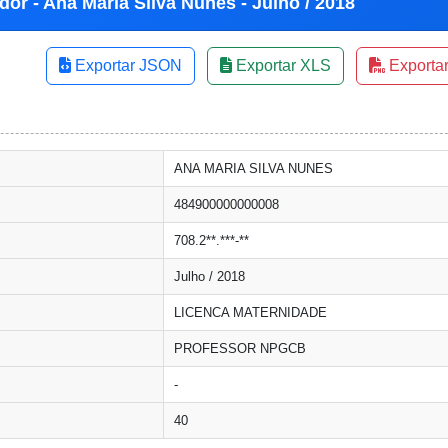
dor - Ana Maria Silva Nunes - Julho / 2018
Exportar JSON
Exportar XLS
Exporta
ANA MARIA SILVA NUNES
484900000000008
708.2**.***-**
Julho / 2018
LICENCA MATERNIDADE
PROFESSOR NPGCB
-
40