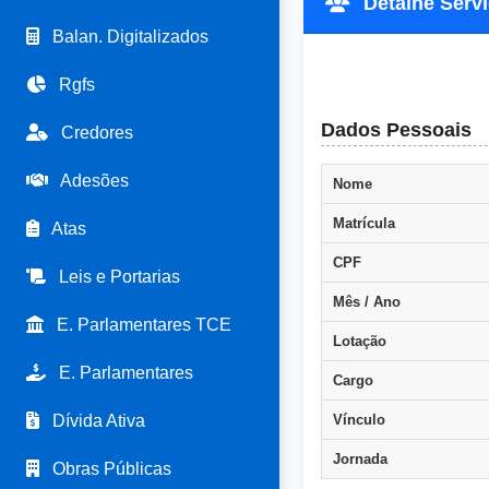
Detalhe Servi
Balan. Digitalizados
Rgfs
Dados Pessoais
Credores
Adesões
Nome
Matrícula
Atas
CPF
Leis e Portarias
Mês / Ano
E. Parlamentares TCE
Lotação
E. Parlamentares
Cargo
Dívida Ativa
Vínculo
Jornada
Obras Públicas