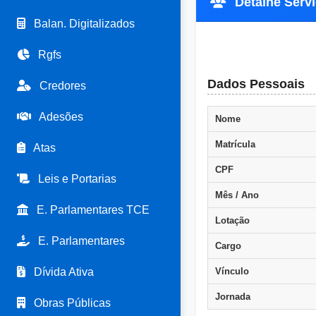
Detalhe Servi
Balan. Digitalizados
Rgfs
Dados Pessoais
Credores
Adesões
Nome
Matrícula
Atas
CPF
Leis e Portarias
Mês / Ano
E. Parlamentares TCE
Lotação
E. Parlamentares
Cargo
Dívida Ativa
Vínculo
Jornada
Obras Públicas