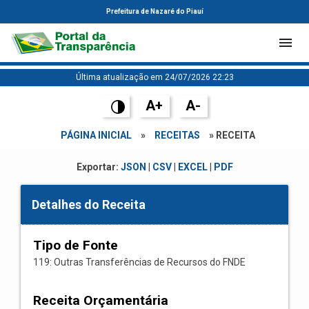
Prefeitura de Nazaré do Piauí
Última atualização em 24/07/2026 22:23
A+
A-
PÁGINA INICIAL
»
RECEITAS
» RECEITA
Exportar:
JSON
|
CSV
|
EXCEL
|
PDF
Detalhes do Receita
Tipo de Fonte
119: Outras Transferências de Recursos do FNDE
Receita Orçamentária