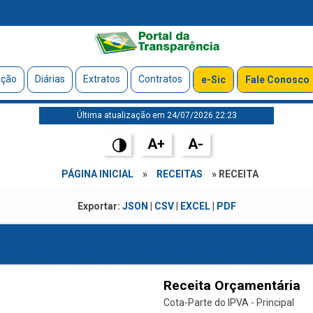
ação
Diárias
Extratos
Contratos
e-Sic
Fale Conosco
Última atualização em 24/07/2026 22:23
A+
A-
PÁGINA INICIAL
»
RECEITAS
» RECEITA
Exportar:
JSON
|
CSV
|
EXCEL
|
PDF
Receita Orçamentária
Cota-Parte do IPVA - Principal