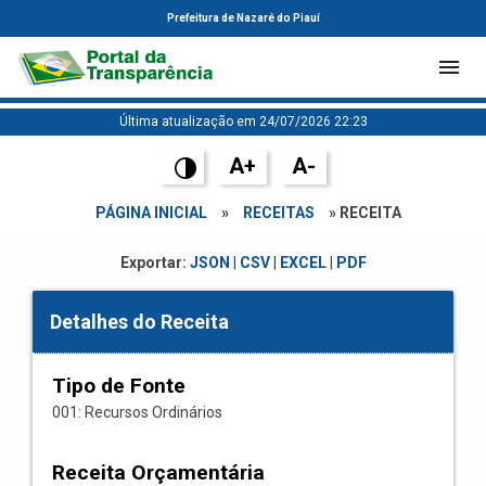
Prefeitura de Nazaré do Piauí
Última atualização em 24/07/2026 22:23
A+
A-
PÁGINA INICIAL
»
RECEITAS
» RECEITA
Exportar:
JSON
|
CSV
|
EXCEL
|
PDF
Detalhes do Receita
Tipo de Fonte
001: Recursos Ordinários
Receita Orçamentária