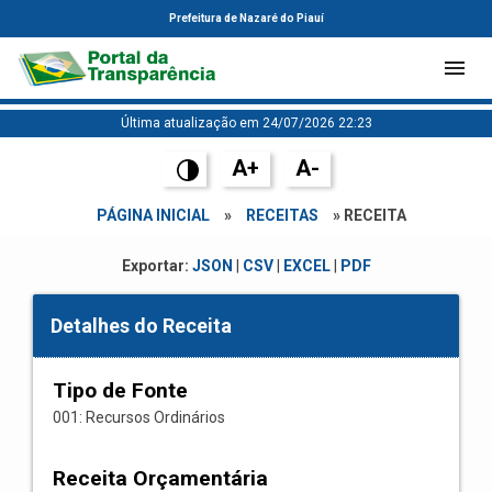
Prefeitura de Nazaré do Piauí
Última atualização em 24/07/2026 22:23
A+
A-
PÁGINA INICIAL
»
RECEITAS
» RECEITA
Exportar:
JSON
|
CSV
|
EXCEL
|
PDF
Detalhes do Receita
Tipo de Fonte
001: Recursos Ordinários
Receita Orçamentária