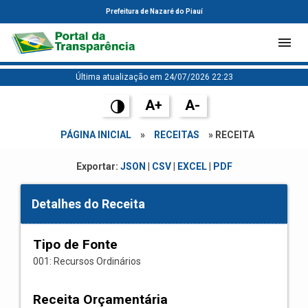
Prefeitura de Nazaré do Piauí
Última atualização em 24/07/2026 22:23
A+
A-
PÁGINA INICIAL
»
RECEITAS
» RECEITA
Exportar:
JSON
|
CSV
|
EXCEL
|
PDF
Detalhes do Receita
Tipo de Fonte
001: Recursos Ordinários
Receita Orçamentária