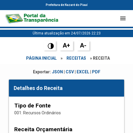
Prefeitura de Nazaré do Piauí
Última atualização em 24/07/2026 22:23
A+
A-
PÁGINA INICIAL
»
RECEITAS
» RECEITA
Exportar:
JSON
|
CSV
|
EXCEL
|
PDF
Detalhes do Receita
Tipo de Fonte
001: Recursos Ordinários
Receita Orçamentária