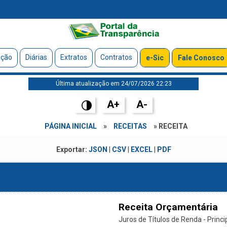
ação
Diárias
Extratos
Contratos
e-Sic
Fale Conosco
Última atualização em 24/07/2026 22:23
A+
A-
PÁGINA INICIAL
»
RECEITAS
» RECEITA
Exportar:
JSON
|
CSV
|
EXCEL
|
PDF
Receita Orçamentária
Juros de Títulos de Renda - Princi