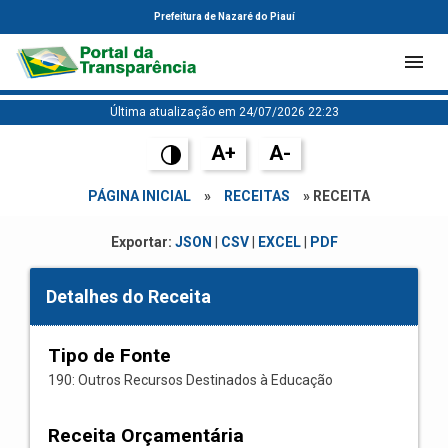
Prefeitura de Nazaré do Piauí
Última atualização em 24/07/2026 22:23
A+
A-
PÁGINA INICIAL
»
RECEITAS
» RECEITA
Exportar:
JSON
|
CSV
|
EXCEL
|
PDF
Detalhes do Receita
Tipo de Fonte
190: Outros Recursos Destinados à Educação
Receita Orçamentária