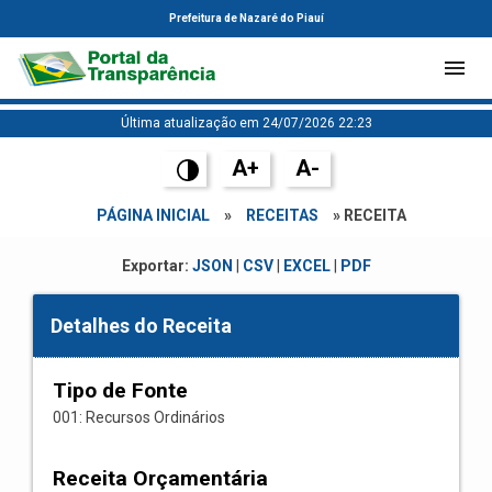
Prefeitura de Nazaré do Piauí
Última atualização em 24/07/2026 22:23
A+
A-
PÁGINA INICIAL
»
RECEITAS
» RECEITA
Exportar:
JSON
|
CSV
|
EXCEL
|
PDF
Detalhes do Receita
Tipo de Fonte
001: Recursos Ordinários
Receita Orçamentária