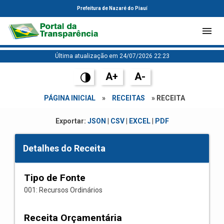
Prefeitura de Nazaré do Piauí
Última atualização em 24/07/2026 22:23
A+
A-
PÁGINA INICIAL
»
RECEITAS
» RECEITA
Exportar:
JSON
|
CSV
|
EXCEL
|
PDF
Detalhes do Receita
Tipo de Fonte
001: Recursos Ordinários
Receita Orçamentária