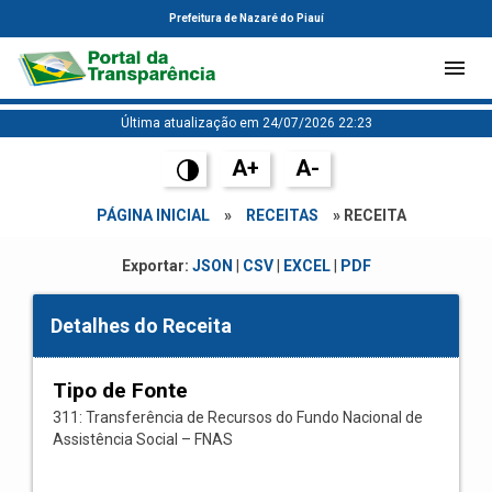
Prefeitura de Nazaré do Piauí
Última atualização em 24/07/2026 22:23
A+
A-
PÁGINA INICIAL
»
RECEITAS
» RECEITA
Exportar:
JSON
|
CSV
|
EXCEL
|
PDF
Detalhes do Receita
Tipo de Fonte
311: Transferência de Recursos do Fundo Nacional de
Assistência Social – FNAS