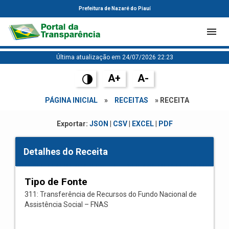
Prefeitura de Nazaré do Piauí
Última atualização em 24/07/2026 22:23
A+
A-
PÁGINA INICIAL
»
RECEITAS
» RECEITA
Exportar:
JSON
|
CSV
|
EXCEL
|
PDF
Detalhes do Receita
Tipo de Fonte
311: Transferência de Recursos do Fundo Nacional de
Assistência Social – FNAS