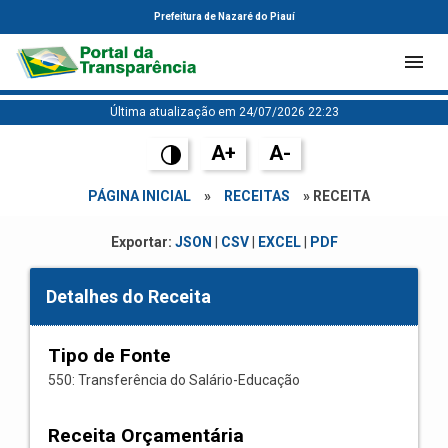
Prefeitura de Nazaré do Piauí
Última atualização em 24/07/2026 22:23
A+
A-
PÁGINA INICIAL
»
RECEITAS
» RECEITA
Exportar:
JSON
|
CSV
|
EXCEL
|
PDF
Detalhes do Receita
Tipo de Fonte
550: Transferência do Salário-Educação
Receita Orçamentária