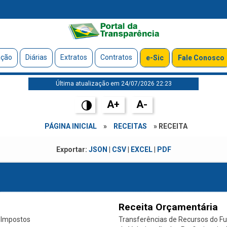
ação
Diárias
Extratos
Contratos
e-Sic
Fale Conosco
Última atualização em 24/07/2026 22:23
A+
A-
PÁGINA INICIAL
»
RECEITAS
» RECEITA
Exportar:
JSON
|
CSV
|
EXCEL
|
PDF
Receita Orçamentária
 Impostos
Transferências de Recursos do F