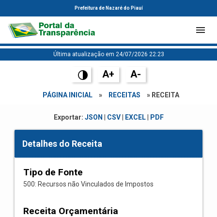
Prefeitura de Nazaré do Piauí
Última atualização em 24/07/2026 22:23
A+
A-
PÁGINA INICIAL
»
RECEITAS
» RECEITA
Exportar:
JSON
|
CSV
|
EXCEL
|
PDF
Detalhes do Receita
Tipo de Fonte
500: Recursos não Vinculados de Impostos
Receita Orçamentária