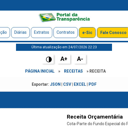
ação
Diárias
Extratos
Contratos
e-Sic
Fale Conosco
Última atualização em 24/07/2026 22:23
A+
A-
PÁGINA INICIAL
»
RECEITAS
» RECEITA
Exportar:
JSON
|
CSV
|
EXCEL
|
PDF
Receita Orçamentária
Cota-Parte do Fundo Especial do P