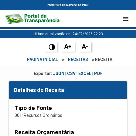
Prefeitura de Nazaré do Piauí
Última atualização em 24/07/2026 22:23
A+
A-
PÁGINA INICIAL
»
RECEITAS
» RECEITA
Exportar:
JSON
|
CSV
|
EXCEL
|
PDF
Detalhes do Receita
Tipo de Fonte
001: Recursos Ordinários
Receita Orçamentária