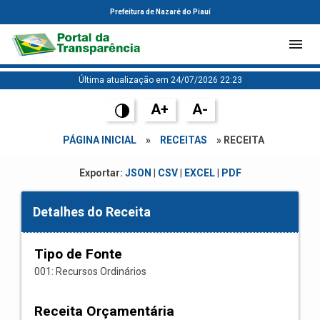
Prefeitura de Nazaré do Piauí
Última atualização em 24/07/2026 22:23
A+
A-
PÁGINA INICIAL
»
RECEITAS
» RECEITA
Exportar:
JSON
|
CSV
|
EXCEL
|
PDF
Detalhes do Receita
Tipo de Fonte
001: Recursos Ordinários
Receita Orçamentária