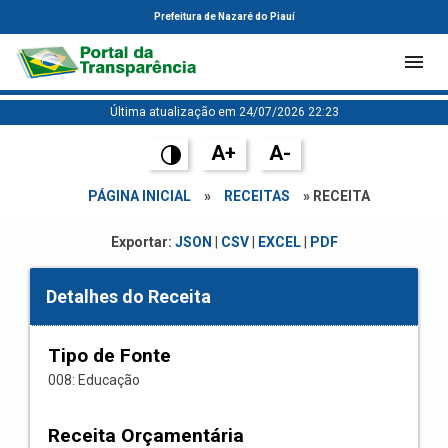
Prefeitura de Nazaré do Piauí
Última atualização em 24/07/2026 22:23
A+
A-
PÁGINA INICIAL
»
RECEITAS
» RECEITA
Exportar:
JSON
|
CSV
|
EXCEL
|
PDF
Detalhes do Receita
Tipo de Fonte
008: Educação
Receita Orçamentária