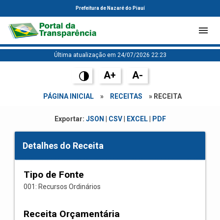
Prefeitura de Nazaré do Piauí
Última atualização em 24/07/2026 22:23
A+
A-
PÁGINA INICIAL
»
RECEITAS
» RECEITA
Exportar:
JSON
|
CSV
|
EXCEL
|
PDF
Detalhes do Receita
Tipo de Fonte
001: Recursos Ordinários
Receita Orçamentária