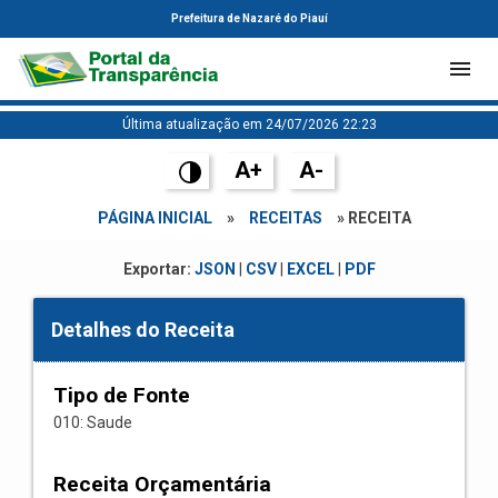
Prefeitura de Nazaré do Piauí
Última atualização em 24/07/2026 22:23
A+
A-
PÁGINA INICIAL
»
RECEITAS
» RECEITA
Exportar:
JSON
|
CSV
|
EXCEL
|
PDF
Detalhes do Receita
Tipo de Fonte
010: Saude
Receita Orçamentária