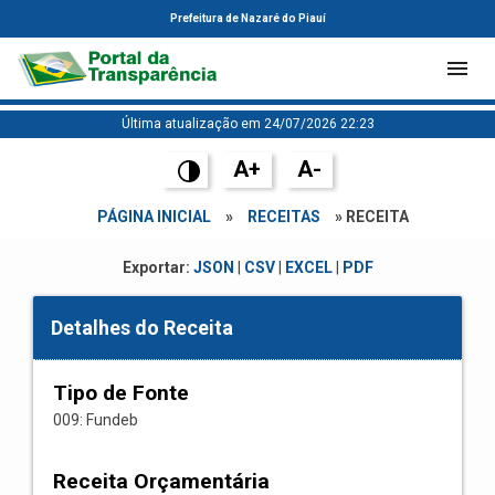
Prefeitura de Nazaré do Piauí
Última atualização em 24/07/2026 22:23
A+
A-
PÁGINA INICIAL
»
RECEITAS
» RECEITA
Exportar:
JSON
|
CSV
|
EXCEL
|
PDF
Detalhes do Receita
Tipo de Fonte
009: Fundeb
Receita Orçamentária