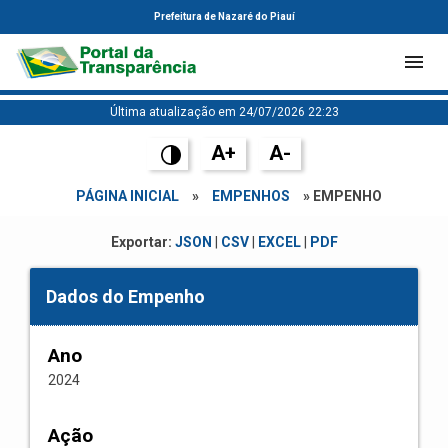
Prefeitura de Nazaré do Piauí
Última atualização em 24/07/2026 22:23
A+
A-
PÁGINA INICIAL
»
EMPENHOS
» EMPENHO
Exportar:
JSON
|
CSV
|
EXCEL
|
PDF
Dados do Empenho
Ano
2024
Ação