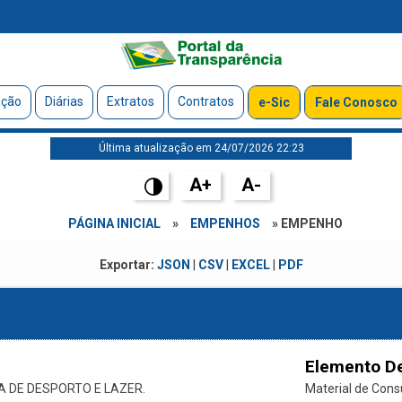
ação
Diárias
Extratos
Contratos
e-Sic
Fale Conosco
Última atualização em 24/07/2026 22:23
A+
A-
PÁGINA INICIAL
»
EMPENHOS
» EMPENHO
Exportar:
JSON
|
CSV
|
EXCEL
|
PDF
Elemento D
A DE DESPORTO E LAZER.
Material de Con