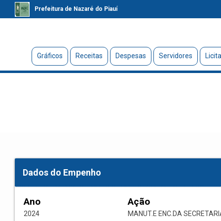
Prefeitura de Nazaré do Piauí
Gráficos
Receitas
Despesas
Servidores
Licit
Dados do Empenho
Ano
Ação
2024
MANUT.E ENC.DA SECRETARI