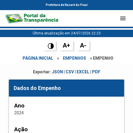
Prefeitura de Nazaré do Piauí
Última atualização em 24/07/2026 22:23
A+
A-
PÁGINA INICIAL
»
EMPENHOS
» EMPENHO
Exportar:
JSON
|
CSV
|
EXCEL
|
PDF
Dados do Empenho
Ano
2024
Ação