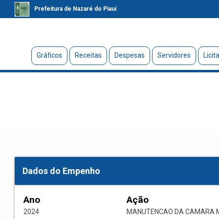
Prefeitura de Nazaré do Piauí
Gráficos
Receitas
Despesas
Servidores
Licit
Dados do Empenho
Ano
Ação
2024
MANUTENCAO DA CAMARA M