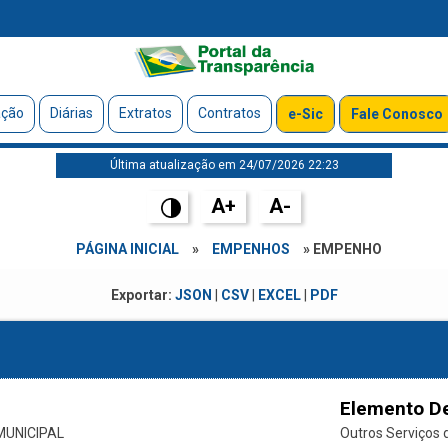
ação
Diárias
Extratos
Contratos
e-Sic
Fale Conosco
Última atualização em 24/07/2026 22:23
A+
A-
PÁGINA INICIAL
»
EMPENHOS
» EMPENHO
Exportar:
JSON
|
CSV
|
EXCEL
|
PDF
Elemento D
UNICIPAL
Outros Serviços d