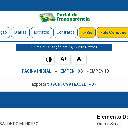
ação
Diárias
Extratos
Contratos
e-Sic
Fale Conosco
Última atualização em 24/07/2026 22:23
A+
A-
PÁGINA INICIAL
»
EMPENHOS
» EMPENHO
Exportar:
JSON
|
CSV
|
EXCEL
|
PDF
Elemento D
SAUDE DO MUNICIPIO
Outros Serviços d