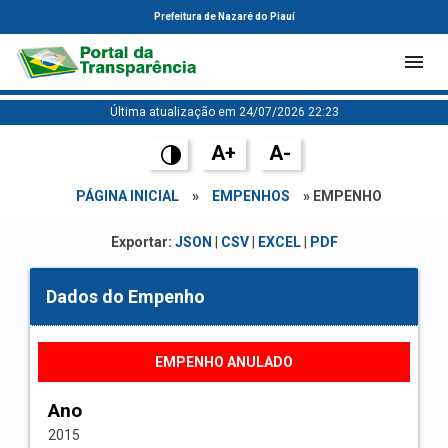
Prefeitura de Nazaré do Piauí
Última atualização em 24/07/2026 22:23
A+
A-
PÁGINA INICIAL
»
EMPENHOS
» EMPENHO
Exportar:
JSON
|
CSV
|
EXCEL
|
PDF
Dados do Empenho
EMPENHO ANULADO
Ano
2015