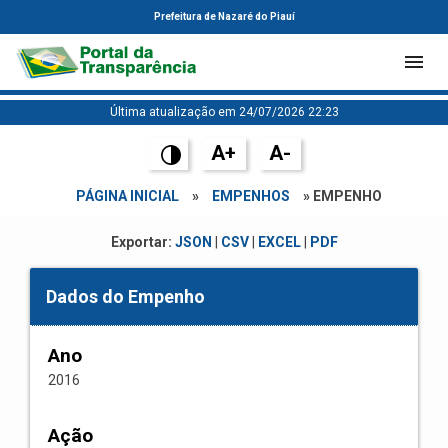
Prefeitura de Nazaré do Piauí
Última atualização em 24/07/2026 22:23
A+
A-
PÁGINA INICIAL
»
EMPENHOS
» EMPENHO
Exportar:
JSON
|
CSV
|
EXCEL
|
PDF
Dados do Empenho
Ano
2016
Ação