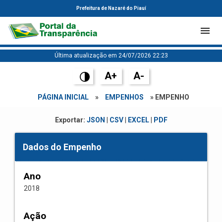
Prefeitura de Nazaré do Piauí
Última atualização em 24/07/2026 22:23
A+
A-
PÁGINA INICIAL
»
EMPENHOS
» EMPENHO
Exportar:
JSON
|
CSV
|
EXCEL
|
PDF
Dados do Empenho
Ano
2018
Ação