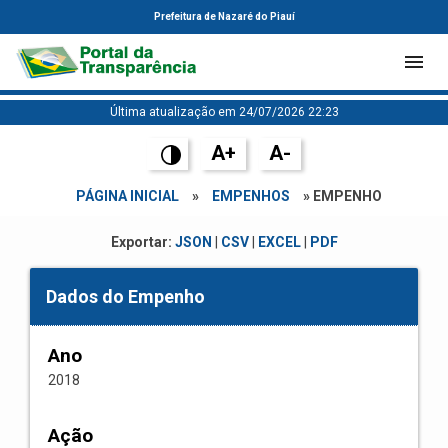
Prefeitura de Nazaré do Piauí
Última atualização em 24/07/2026 22:23
A+
A-
PÁGINA INICIAL
»
EMPENHOS
» EMPENHO
Exportar:
JSON
|
CSV
|
EXCEL
|
PDF
Dados do Empenho
Ano
2018
Ação