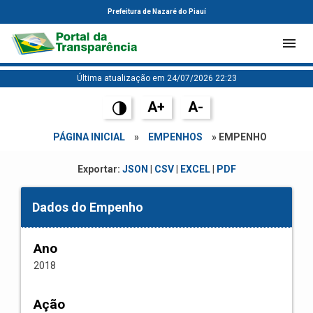
Prefeitura de Nazaré do Piauí
Última atualização em 24/07/2026 22:23
A+
A-
PÁGINA INICIAL
»
EMPENHOS
» EMPENHO
Exportar:
JSON
|
CSV
|
EXCEL
|
PDF
Dados do Empenho
Ano
2018
Ação