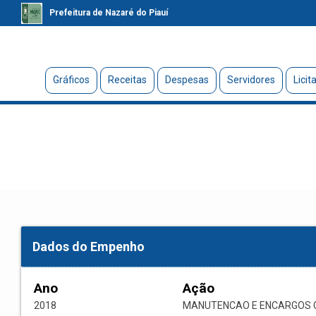
Prefeitura de Nazaré do Piauí
Gráficos
Receitas
Despesas
Servidores
Licit
Dados do Empenho
Ano
Ação
2018
MANUTENCAO E ENCARGOS C