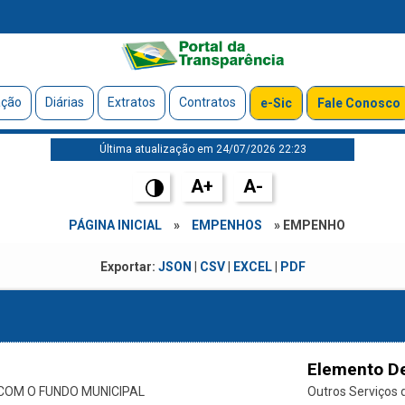
ação
Diárias
Extratos
Contratos
e-Sic
Fale Conosco
Última atualização em 24/07/2026 22:23
A+
A-
PÁGINA INICIAL
»
EMPENHOS
» EMPENHO
Exportar:
JSON
|
CSV
|
EXCEL
|
PDF
Elemento D
OM O FUNDO MUNICIPAL
Outros Serviços d