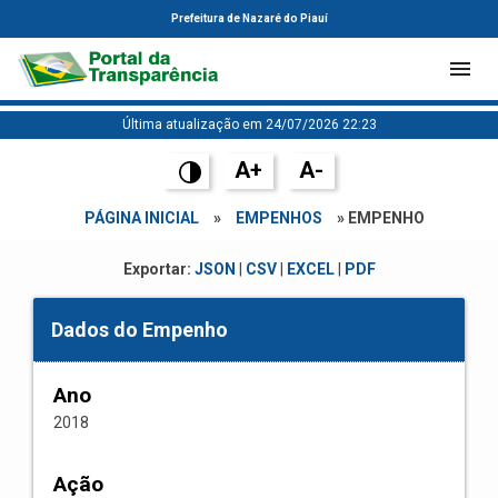
Prefeitura de Nazaré do Piauí
Última atualização em 24/07/2026 22:23
A+
A-
PÁGINA INICIAL
»
EMPENHOS
» EMPENHO
Exportar:
JSON
|
CSV
|
EXCEL
|
PDF
Dados do Empenho
Ano
2018
Ação