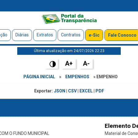
ação
Diárias
Extratos
Contratos
e-Sic
Fale Conosco
Última atualização em 24/07/2026 22:23
A+
A-
PÁGINA INICIAL
»
EMPENHOS
» EMPENHO
Exportar:
JSON
|
CSV
|
EXCEL
|
PDF
Elemento D
OM O FUNDO MUNICIPAL
Material de Con