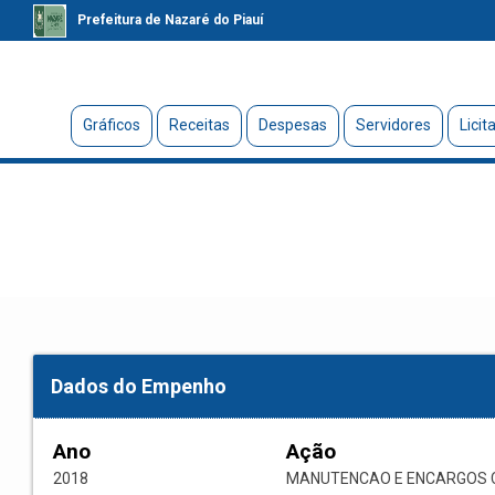
Prefeitura de Nazaré do Piauí
Gráficos
Receitas
Despesas
Servidores
Licit
Dados do Empenho
Ano
Ação
2018
MANUTENCAO E ENCARGOS C