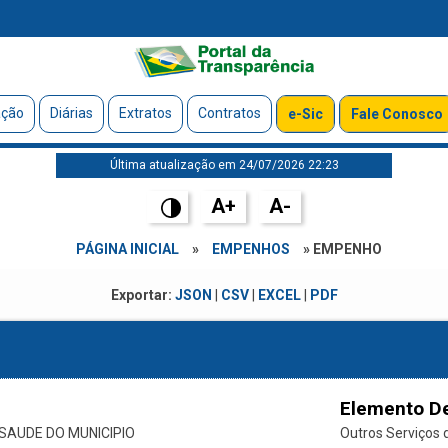
ação
Diárias
Extratos
Contratos
e-Sic
Fale Conosco
Última atualização em 24/07/2026 22:23
A+
A-
PÁGINA INICIAL
»
EMPENHOS
» EMPENHO
Exportar:
JSON
|
CSV
|
EXCEL
|
PDF
Elemento D
SAUDE DO MUNICIPIO
Outros Serviços d