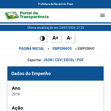
Prefeitura de Nazaré do Piauí
Última atualização em 24/07/2026 22:23
A+
A-
PÁGINA INICIAL
»
EMPENHOS
» EMPENHO
Exportar:
JSON
|
CSV
|
EXCEL
|
PDF
Dados do Empenho
Ano
2018
Ação