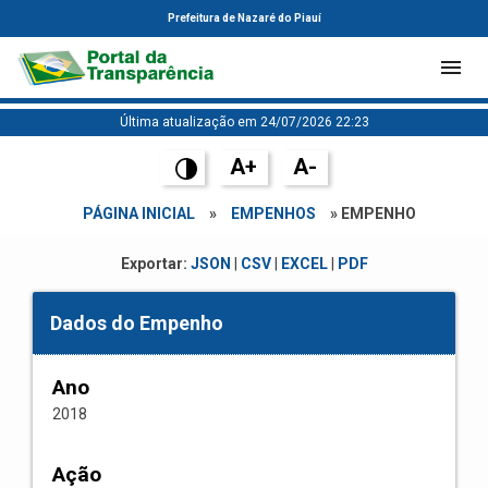
Prefeitura de Nazaré do Piauí
Última atualização em 24/07/2026 22:23
A+
A-
PÁGINA INICIAL
»
EMPENHOS
» EMPENHO
Exportar:
JSON
|
CSV
|
EXCEL
|
PDF
Dados do Empenho
Ano
2018
Ação