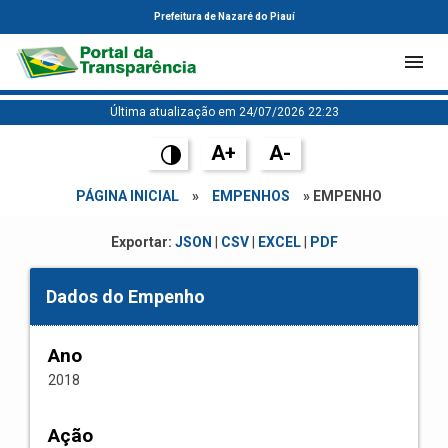
Prefeitura de Nazaré do Piauí
Última atualização em 24/07/2026 22:23
A+
A-
PÁGINA INICIAL
»
EMPENHOS
» EMPENHO
Exportar:
JSON
|
CSV
|
EXCEL
|
PDF
Dados do Empenho
Ano
2018
Ação