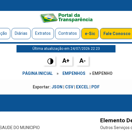
ação
Diárias
Extratos
Contratos
e-Sic
Fale Conosco
Última atualização em 24/07/2026 22:23
A+
A-
PÁGINA INICIAL
»
EMPENHOS
» EMPENHO
Exportar:
JSON
|
CSV
|
EXCEL
|
PDF
Elemento D
SAUDE DO MUNICIPIO
Outros Serviços d