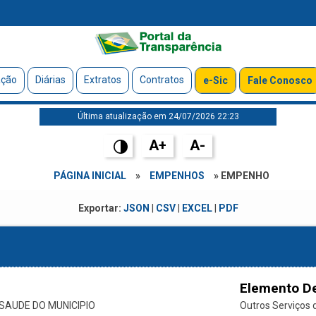
ação
Diárias
Extratos
Contratos
e-Sic
Fale Conosco
Última atualização em 24/07/2026 22:23
A+
A-
PÁGINA INICIAL
»
EMPENHOS
» EMPENHO
Exportar:
JSON
|
CSV
|
EXCEL
|
PDF
Elemento D
SAUDE DO MUNICIPIO
Outros Serviços d