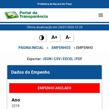
Prefeitura de Nazaré do Piauí
Última atualização em 24/07/2026 22:23
A+
A-
PÁGINA INICIAL
»
EMPENHOS
» EMPENHO
Exportar:
JSON
|
CSV
|
EXCEL
|
PDF
Dados do Empenho
EMPENHO ANULADO
Ano
2018