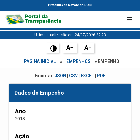
Prefeitura de Nazaré do Piauí
Última atualização em 24/07/2026 22:23
A+
A-
PÁGINA INICIAL
»
EMPENHOS
» EMPENHO
Exportar:
JSON
|
CSV
|
EXCEL
|
PDF
Dados do Empenho
Ano
2018
Ação