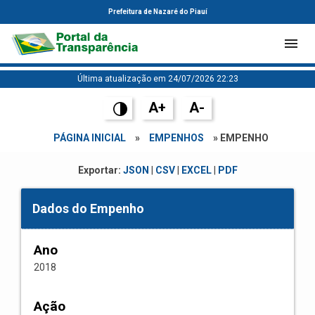
Prefeitura de Nazaré do Piauí
Última atualização em 24/07/2026 22:23
A+
A-
PÁGINA INICIAL
»
EMPENHOS
» EMPENHO
Exportar:
JSON
|
CSV
|
EXCEL
|
PDF
Dados do Empenho
Ano
2018
Ação