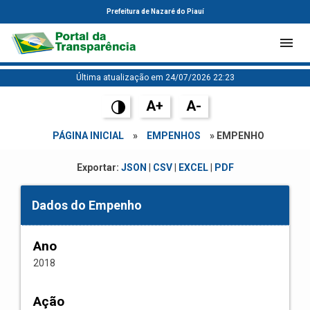
Prefeitura de Nazaré do Piauí
Última atualização em 24/07/2026 22:23
A+
A-
PÁGINA INICIAL
»
EMPENHOS
» EMPENHO
Exportar:
JSON
|
CSV
|
EXCEL
|
PDF
Dados do Empenho
Ano
2018
Ação